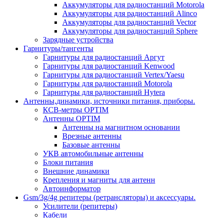
Аккумуляторы для радиостанций Motorola
Аккумуляторы для радиостанций Alinco
Аккумуляторы для радиостанций Vector
Аккумуляторы для радиостанций Sphere
Зарядные устройства
Гарнитуры/тангенты
Гарнитуры для радиостанций Аргут
Гарнитуры для радиостанций Kenwood
Гарнитуры для радиостанций Vertex/Yaesu
Гарнитуры для радиостанций Motorola
Гарнитуры для радиостанций Hytera
Антенны,динамики, источники питания, приборы.
КСВ-метры OPTIM
Антенны OPTIM
Антенны на магнитном основании
Врезные антенны
Базовые антенны
УКВ автомобильные антенны
Блоки питания
Внешние динамики
Крепления и магниты для антенн
Автоинформатор
Gsm/3g/4g репитеры (ретрансляторы) и аксессуары.
Усилители (репитеры)
Кабели