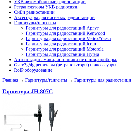
УКВ автомобильные радиостанции
Ретрансляторы УКВ радиосвязи
СиБи радиостанции
Аксессуары для носимых радиостанций
Гарнитуры/тангенты
Гарнитуры для радиостанций Аргут
Гарнитуры для радиостанций Kenwood
Гарнитуры для радиостанций Vertex/Yaesu
Гарнитуры для радиостанций Icom
Гарнитуры для радиостанций Motorola
Гарнитуры для радиостанций Hytera
Антенны,динамики, источники питания, приборы.
Gsm/3g/4g репитеры (ретрансляторы) и аксессуары.
RoIP оборудование
Главная
→
Гарнитуры/тангенты
→
Гарнитуры для радиостанци
Гарнитура JH-807C