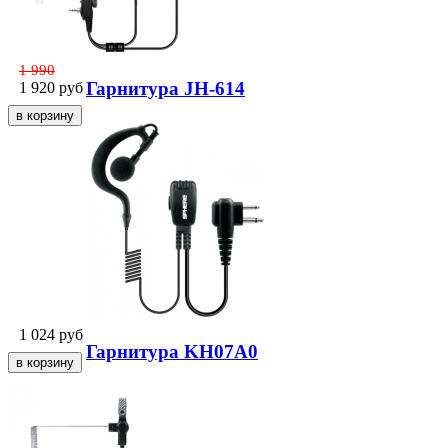
1 990
Гарнитура JH-614
1 920
руб
1 024
руб
Гарнитура KH07A0