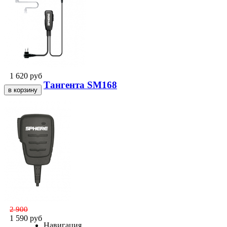
1 620
руб
Тангента SM168
2 900
1 590
руб
Навигация